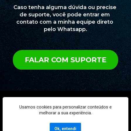
Caso tenha alguma dúvida ou precise 
de suporte, você pode entrar em 
contato com a minha equipe direto 
pelo Whatsapp.
FALAR COM SUPORTE
Ao se cadastrar você está concordando com os termos de nossa 
Usamos cookies para personalizar conteúdos e
Política de Privacidade e Termos de Uso.
melhorar a sua experiência.
Copyright © REFORMA DIGITAL ESTRATEGIAS ONLINE LTDA |
 CNPJ 37.555.399/0001-87Avenida Industrial, 780 · Sala 2003 
Cond Jardim Park Business · 09.080-500 Santo André, SP
Ok, entendi